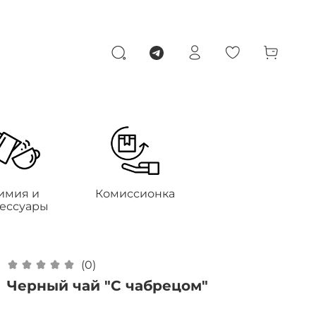
имия и
Комиссионка
сессуары
(0)
Черный чай "С чабрецом"