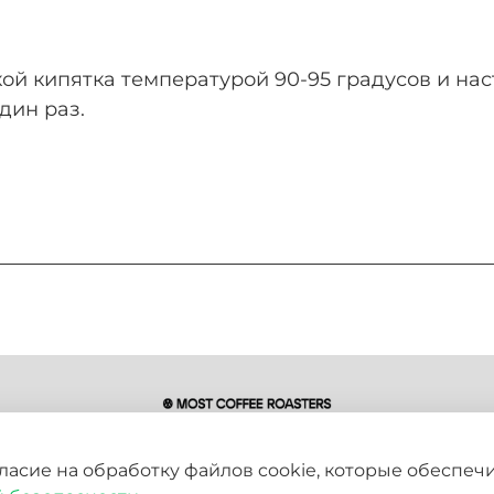
кой кипятка температурой 90-95 градусов и нас
дин раз.
варивания кофе в вор
во, требующее внимания и точности.
епт:
гласие на обработку файлов cookie, которые обеспе