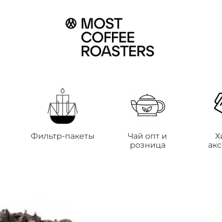
Фильтр-пакеты
Чай опт и
Х
розница
ак