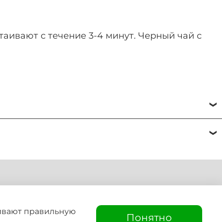
таивают с течение 3-4 минут. Черный чай с
онке V60:
чивают правильную
Понятно